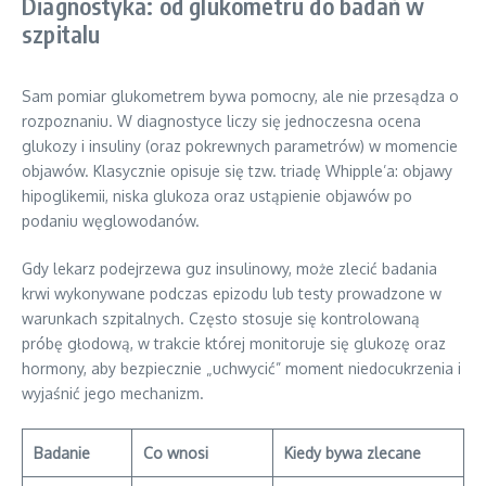
Diagnostyka: od glukometru do badań w
szpitalu
Sam pomiar glukometrem bywa pomocny, ale nie przesądza o
rozpoznaniu. W diagnostyce liczy się jednoczesna ocena
glukozy i insuliny (oraz pokrewnych parametrów) w momencie
objawów. Klasycznie opisuje się tzw. triadę Whipple’a: objawy
hipoglikemii, niska glukoza oraz ustąpienie objawów po
podaniu węglowodanów.
Gdy lekarz podejrzewa guz insulinowy, może zlecić badania
krwi wykonywane podczas epizodu lub testy prowadzone w
warunkach szpitalnych. Często stosuje się kontrolowaną
próbę głodową, w trakcie której monitoruje się glukozę oraz
hormony, aby bezpiecznie „uchwycić” moment niedocukrzenia i
wyjaśnić jego mechanizm.
Badanie
Co wnosi
Kiedy bywa zlecane