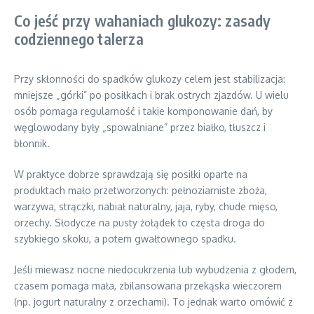
Co jeść przy wahaniach glukozy: zasady
codziennego talerza
Przy skłonności do spadków glukozy celem jest stabilizacja:
mniejsze „górki” po posiłkach i brak ostrych zjazdów. U wielu
osób pomaga regularność i takie komponowanie dań, by
węglowodany były „spowalniane” przez białko, tłuszcz i
błonnik.
W praktyce dobrze sprawdzają się posiłki oparte na
produktach mało przetworzonych: pełnoziarniste zboża,
warzywa, strączki, nabiał naturalny, jaja, ryby, chude mięso,
orzechy. Słodycze na pusty żołądek to częsta droga do
szybkiego skoku, a potem gwałtownego spadku.
Jeśli miewasz nocne niedocukrzenia lub wybudzenia z głodem,
czasem pomaga mała, zbilansowana przekąska wieczorem
(np. jogurt naturalny z orzechami). To jednak warto omówić z