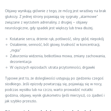
Objawy wynikają głównie z tego, że mózg jest wrażliwy na brak
glukozy. Z jednej strony pojawiają się sygnały „alarmowe”
związane z wyrzutem adrenaliny, z drugiej – objawy
neurologiczne, gdy spadek jest większy lub trwa dłużej.
Kołatanie serca, drżenie rąk, potliwość, silny głód, niepokój
Osłabienie, senność, ból głowy, trudność w koncentracji,
„mgła”
Zaburzenia widzenia, bełkotliwa mowa, zmiany zachowania,
dezorientacja
W cięższych epizodach: utrata przytomności, drgawki
Typowe jest to, że dolegliwości ustępują po zjedzeniu czegoś
słodkiego. Jeśli epizody powtarzają się, pojawiają się w nocy,
podczas wysiłku lub na czczo, warto prowadzić notatki:
godzina, objawy, wynik glukometru (jeśli mierzysz), co zjadłeś i
jak szybko przeszło.