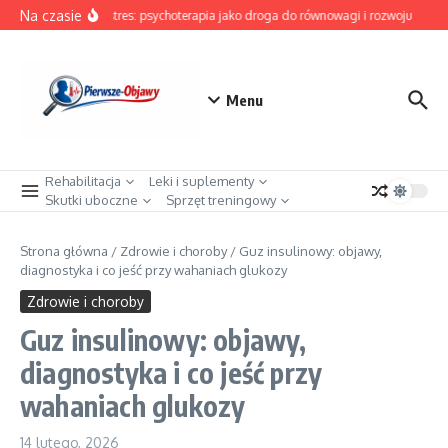
Przejdź do treści
Na czasie
Pokonaj stres: psychoterapia jako droga do równowagi i rozwoju
Mroc
Menu
Rehabilitacja
Leki i suplementy
Skutki uboczne
Sprzęt treningowy
Strona główna
/
Zdrowie i choroby
/
Guz insulinowy: objawy,
diagnostyka i co jeść przy wahaniach glukozy
Zdrowie i choroby
Guz insulinowy: objawy,
diagnostyka i co jeść przy
wahaniach glukozy
14 lutego, 2026