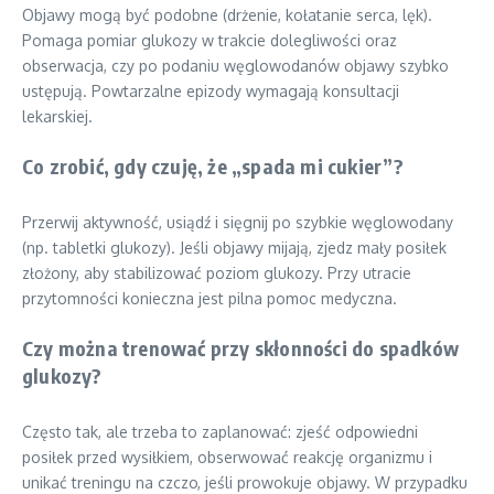
Objawy mogą być podobne (drżenie, kołatanie serca, lęk).
Pomaga pomiar glukozy w trakcie dolegliwości oraz
obserwacja, czy po podaniu węglowodanów objawy szybko
ustępują. Powtarzalne epizody wymagają konsultacji
lekarskiej.
Co zrobić, gdy czuję, że „spada mi cukier”?
Przerwij aktywność, usiądź i sięgnij po szybkie węglowodany
(np. tabletki glukozy). Jeśli objawy mijają, zjedz mały posiłek
złożony, aby stabilizować poziom glukozy. Przy utracie
przytomności konieczna jest pilna pomoc medyczna.
Czy można trenować przy skłonności do spadków
glukozy?
Często tak, ale trzeba to zaplanować: zjeść odpowiedni
posiłek przed wysiłkiem, obserwować reakcję organizmu i
unikać treningu na czczo, jeśli prowokuje objawy. W przypadku