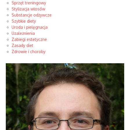
Sprzęt treningowy
Stylizacja włosów
Substancje odżywcze
Szybkie diety
Uroda i pielęgnacja
Uzależnienia
Zabiegi estetyczne
Zasady diet
Zdrowie i choroby