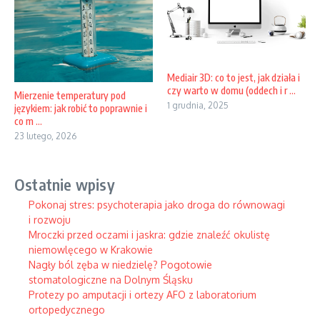
Mediair 3D: co to jest, jak działa i
czy warto w domu (oddech i r ...
Mierzenie temperatury pod
1 grudnia, 2025
językiem: jak robić to poprawnie i
co m ...
23 lutego, 2026
Ostatnie wpisy
Pokonaj stres: psychoterapia jako droga do równowagi
i rozwoju
Mroczki przed oczami i jaskra: gdzie znaleźć okulistę
niemowlęcego w Krakowie
Nagły ból zęba w niedzielę? Pogotowie
stomatologiczne na Dolnym Śląsku
Protezy po amputacji i ortezy AFO z laboratorium
ortopedycznego