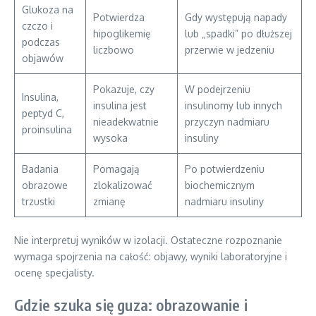
Glukoza na
Potwierdza
Gdy występują napady
czczo i
hipoglikemię
lub „spadki” po dłuższej
podczas
liczbowo
przerwie w jedzeniu
objawów
Pokazuje, czy
W podejrzeniu
Insulina,
insulina jest
insulinomy lub innych
peptyd C,
nieadekwatnie
przyczyn nadmiaru
proinsulina
wysoka
insuliny
Badania
Pomagają
Po potwierdzeniu
obrazowe
zlokalizować
biochemicznym
trzustki
zmianę
nadmiaru insuliny
Nie interpretuj wyników w izolacji. Ostateczne rozpoznanie
wymaga spojrzenia na całość: objawy, wyniki laboratoryjne i
ocenę specjalisty.
Gdzie szuka się guza: obrazowanie i