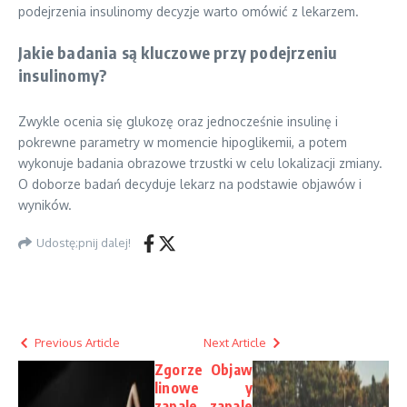
podejrzenia insulinomy decyzje warto omówić z lekarzem.
Jakie badania są kluczowe przy podejrzeniu
insulinomy?
Zwykle ocenia się glukozę oraz jednocześnie insulinę i
pokrewne parametry w momencie hipoglikemii, a potem
wykonuje badania obrazowe trzustki w celu lokalizacji zmiany.
O doborze badań decyduje lekarz na podstawie objawów i
wyników.
Udostę;pnij dalej!
Previous Article
Next Article
Zgorze
Objaw
linowe
y
zapale
zapale