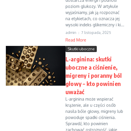
dostarcza energii i podnosi
poziom glukozy. W artykule
wyjaśniamy, jak ją rozpoznać
na etykietach, co oznacza jej
wysoki indeks glikemiczny i ki...
admin
7 listopada, 2025
Read More
Skutki uboczne
L-arginina: skutki
uboczne a ciśnienie,
migreny i poranny ból
głowy – kto powinien
uważać
L-arginina może wspierać
krążenie, ale u części osób
nasila bóle głowy, migreny lub
powoduje spadki ciśnienia.
Sprawdź, kto powinien
zachować ostrożność, jakie