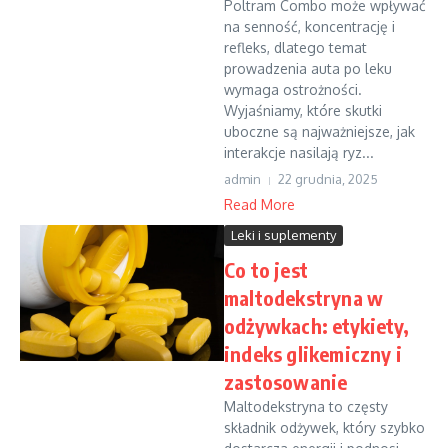
Poltram Combo może wpływać
na senność, koncentrację i
refleks, dlatego temat
prowadzenia auta po leku
wymaga ostrożności.
Wyjaśniamy, które skutki
uboczne są najważniejsze, jak
interakcje nasilają ryz...
admin
22 grudnia, 2025
Read More
Leki i suplementy
Co to jest
maltodekstryna w
odżywkach: etykiety,
indeks glikemiczny i
zastosowanie
Maltodekstryna to częsty
składnik odżywek, który szybko