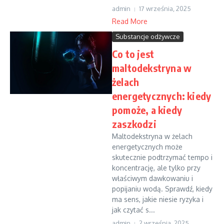
admin
17 września, 2025
Read More
Substancje odżywcze
Co to jest
maltodekstryna w
żelach
energetycznych: kiedy
pomoże, a kiedy
zaszkodzi
Maltodekstryna w żelach
energetycznych może
skutecznie podtrzymać tempo i
koncentrację, ale tylko przy
właściwym dawkowaniu i
popijaniu wodą. Sprawdź, kiedy
ma sens, jakie niesie ryzyka i
jak czytać s...
admin
2 września, 2025