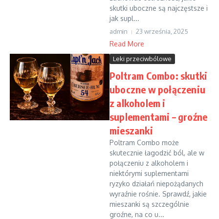
skutki uboczne są najczęstsze i
jak supl...
admin
23 września, 2025
Read More
Leki przeciwbólowe
Poltram Combo: skutki
uboczne w połączeniu
z alkoholem i
suplementami – groźne
mieszanki
Poltram Combo może
skutecznie łagodzić ból, ale w
połączeniu z alkoholem i
niektórymi suplementami
ryzyko działań niepożądanych
wyraźnie rośnie. Sprawdź, jakie
mieszanki są szczególnie
groźne, na co u...