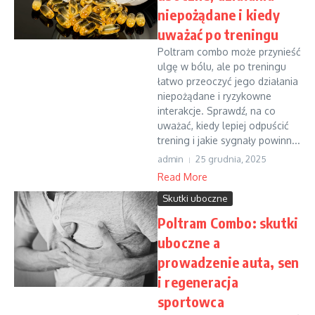
niepożądane i kiedy
uważać po treningu
Poltram combo może przynieść
ulgę w bólu, ale po treningu
łatwo przeoczyć jego działania
niepożądane i ryzykowne
interakcje. Sprawdź, na co
uważać, kiedy lepiej odpuścić
trening i jakie sygnały powinn...
admin
25 grudnia, 2025
Read More
Skutki uboczne
Poltram Combo: skutki
uboczne a
prowadzenie auta, sen
i regeneracja
sportowca