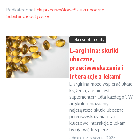
Podkategorie:
Leki przeciwbólowe
Skutki uboczne
Substancje odżywcze
Leki i suplementy
L-arginina: skutki
uboczne,
przeciwwskazania i
interakcje z lekami
L-arginina może wspierać układ
krążenia, ale nie jest
suplementem „dla każdego”. W
artykule omawiamy
najczęstsze skutki uboczne,
przeciwwskazania oraz
kluczowe interakcje z lekami,
by ułatwić bezpiecz...
admin
6 stycznia, 2026