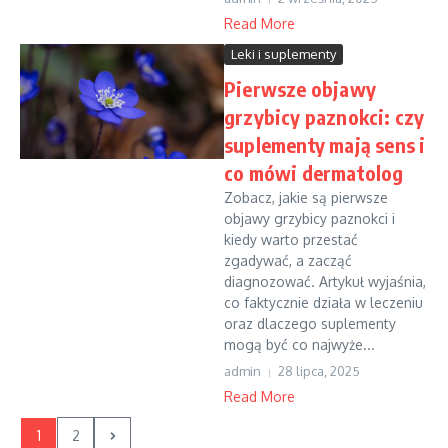
Read More
Leki i suplementy
Pierwsze objawy
grzybicy paznokci: czy
suplementy mają sens i
co mówi dermatolog
Zobacz, jakie są pierwsze
objawy grzybicy paznokci i
kiedy warto przestać
zgadywać, a zacząć
diagnozować. Artykuł wyjaśnia,
co faktycznie działa w leczeniu
oraz dlaczego suplementy
mogą być co najwyże...
admin
28 lipca, 2025
Read More
1
2