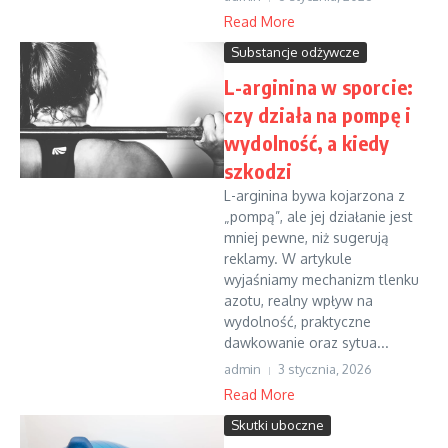
Read More
Substancje odżywcze
L-arginina w sporcie:
czy działa na pompę i
wydolność, a kiedy
szkodzi
L-arginina bywa kojarzona z
„pompą”, ale jej działanie jest
mniej pewne, niż sugerują
reklamy. W artykule
wyjaśniamy mechanizm tlenku
azotu, realny wpływ na
wydolność, praktyczne
dawkowanie oraz sytua...
admin
3 stycznia, 2026
Read More
Skutki uboczne