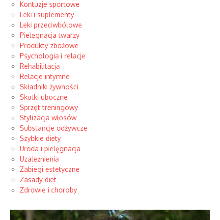
Kontuzje sportowe
Leki i suplementy
Leki przeciwbólowe
Pielęgnacja twarzy
Produkty zbożowe
Psychologia i relacje
Rehabilitacja
Relacje intymne
Składniki żywności
Skutki uboczne
Sprzęt treningowy
Stylizacja włosów
Substancje odżywcze
Szybkie diety
Uroda i pielęgnacja
Uzależnienia
Zabiegi estetyczne
Zasady diet
Zdrowie i choroby