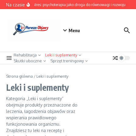
Przejdź do treści
Na czasie
Pokonaj stres: psychoterapia jako droga do równowagi i rozwoju
Mro
Menu
Rehabilitacja
Leki i suplementy
Skutki uboczne
Sprzęt treningowy
Strona główna
/
Leki i suplementy
Leki i suplementy
Kategoria „Leki i suplementy”
obejmuje produkty przeznaczone do
leczenia, łagodzenia objawów oraz
wspierania prawidłowego
funkcjonowania organizmu.
Znajdziesz tu leki na receptę i