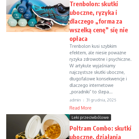
Trenbolon: skutki
uboczne, ryzyka i
dlaczego „forma za
wszelką cenę” się nie
opłaca
Trenbolon kusi szybkim
efektem, ale niesie poważne
ryzyka zdrowotne i psychiczne.
W artykule wyjaśniamy
najczęstsze skutki uboczne,
długofalowe konsekwencje i
dlaczego internetowe
„poradniki” to ślepa...
admin
31 grudnia, 2025
Read More
Leki przeciwbólowe
Poltram Combo: skutki
uboczne, działania