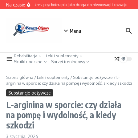
Przejdź do treści
Na czasie
Pokonaj stres: psychoterapia jako droga do równowagi i rozwoju
Mroc
Menu
Rehabilitacja
Leki i suplementy
Skutki uboczne
Sprzęt treningowy
Strona główna
/
Leki i suplementy
/
Substancje odżywcze
/
L-
arginina w sporcie: czy działa na pompę i wydolność, a kiedy szkodzi
Substancje odżywcze
L-arginina w sporcie: czy działa
na pompę i wydolność, a kiedy
szkodzi
3 stycznia, 2026