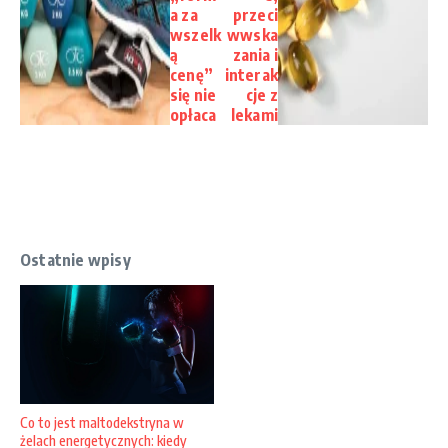
a za
przeci
wszelk
wwska
ą
zania i
cenę”
interak
się nie
cje z
opłaca
lekami
Ostatnie wpisy
Co to jest maltodekstryna w
żelach energetycznych: kiedy