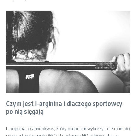
Czym jest l-arginina i dlaczego sportowcy
po nią sięgają
L-arginina to aminokwas, który organizm wykorzystuje m.in. do
syntezy tlenku azotu (NO). To właśnie NO odpowiada za