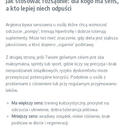
Jak stosować rozsądnie: dla kogo ma sens,
a kto lepiej niech odpuści
Arginina bywa sensowna u osób, które chcą wzmocnić
odczucie „pompy”, trenują hipertrofię i dobrze tolerują
suplementy. Może też mieć znaczenie, gdy dieta jest słabsza
jakościowo, a ktoś dopiero „ogarnia” podstawy.
Z drugiej strony, jeśli Twoim głównym celem jest siła
maksymalna, sprinty lub sport, gdzie liczy się precyzja i brak
niespodzianek żołądkowych, ryzyko dyskomfortu może
przewyższać potencjalne korzyści. Podobnie u osób z
problemami z ciśnieniem lub przy regularnym przyjmowaniu
leków.
Ma większy sens:
trening kulturystyczny, priorytet na
odczucia i ukrwienie, dobra tolerancja jelitowa.
Mniejszy sens:
wrażliwy żołądek, niskie ciśnienie, brak
podstaw w diecie i regeneracji.