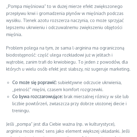
„Pompa mięśniowa” to w dużej mierze efekt zwiększonego
przepływu krwi i gromadzenia płynów w mięśniach podczas
wysiłku. Tlenek azotu rozszerza naczynia, co może sprzyjać
lepszemu ukrwieniu i odczuwalnemu zwiększeniu objętości
mięśnia.
Problem polega na tym, że sama l-arginina ma ograniczoną
biodostępność: część ulega rozkładowi już w jelitach i
wątrobie, zanim trafi do krwiobiegu. To jeden z powodów, dla
których u wielu osób efekt jest słabszy, niż sugeruje marketing.
Co może się poprawić:
subiektywne odczucie ukrwienia,
„pełność” mięśni, czasem komfort rozgrzewki.
Co bywa rozczarowujące:
brak mierzalnej różnicy w sile lub
liczbie powtórzeń, zwłaszcza przy dobrze ułożonej diecie i
treningu.
Jeśli „pompa” jest dla Ciebie ważna (np. w kulturystyce),
arginina może mieć sens jako element większej układanki. Jeśli