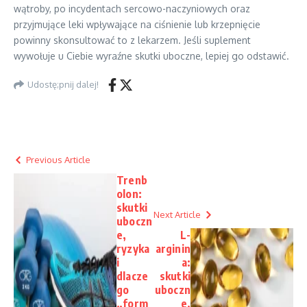
wątroby, po incydentach sercowo-naczyniowych oraz
przyjmujące leki wpływające na ciśnienie lub krzepnięcie
powinny skonsultować to z lekarzem. Jeśli suplement
wywołuje u Ciebie wyraźne skutki uboczne, lepiej go odstawić.
Udostę;pnij dalej!
Previous Article
Trenb
olon:
skutki
Next Article
uboczn
e,
L-
ryzyka
arginin
i
a:
dlacze
skutki
go
uboczn
„form
e,