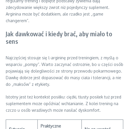
regularny trening i dopięte podstawy żywienia dają
zdecydowanie większy zwrot niż pojedynczy suplement.
Arginina może być dodatkiem, ale rzadko jest „game
changerem”.
Jak dawkować i kiedy brać, aby miało to
sens
Najczęściej stosuje się l-argininę przed treningiem, z myślą o
wsparciu „pompy”. Warto zaczynać ostrożnie, bo u części osób
pojawiają się dolegliwości ze strony przewodu pokarmowego.
Dawkę dobrze jest dopasować do masy ciała i tolerancji, a nie
do „maksów” z etykiety.
Istotny jest też kontekst posiłku: ciężki, tłusty posiłek tuż przed
suplementem może opóźniać wchłanianie. Z kolei trening na
czczo u osób wrażliwych może nasilać dyskomfort.
Praktyczne