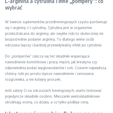
L-arginina a cytrulina i inne „pompery”: co
wybrać
W świecie suplementów przedtreningowych często porównuje
się l-argininę z l-cytruliną. Cytrulina jest w organizmie
przekształcana do argininy, ale zwykle robi to skuteczniej niż
bezpośrednie podanie argininy. To dlatego wiele osób
odczuwa lepszy i bardziej przewidywalny efekt po cytrulinie.
Do „pomperów” zalicza się też składniki wspierające
nawodnienie komórkowe i pracę mięśni, jak kreatyna czy
odpowiednia podaż węglowodanów i soli. Czasem największą
różnicę robi po prostu lepsze nawodnienie i sensowna
rozgrzewka, a nie kolejny proszek.
Jeśli zależy Ci na odczuciach treningowych, warto testować
pojedyncze składniki osobno. Mieszanki wieloskładnikowe
utrudniają ocenę, co działa, a co tylko podbija cenę.