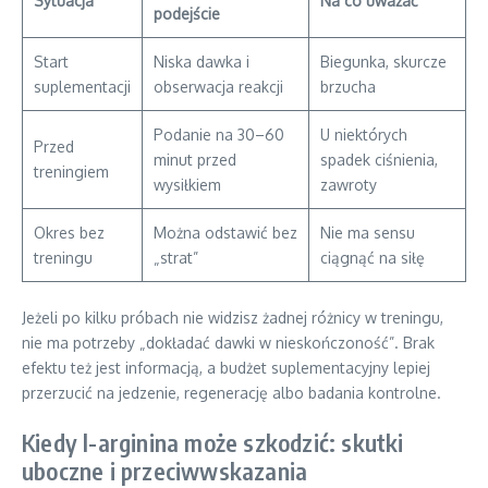
Sytuacja
Na co uważać
podejście
Start
Niska dawka i
Biegunka, skurcze
suplementacji
obserwacja reakcji
brzucha
Podanie na 30–60
U niektórych
Przed
minut przed
spadek ciśnienia,
treningiem
wysiłkiem
zawroty
Okres bez
Można odstawić bez
Nie ma sensu
treningu
„strat”
ciągnąć na siłę
Jeżeli po kilku próbach nie widzisz żadnej różnicy w treningu,
nie ma potrzeby „dokładać dawki w nieskończoność”. Brak
efektu też jest informacją, a budżet suplementacyjny lepiej
przerzucić na jedzenie, regenerację albo badania kontrolne.
Kiedy l-arginina może szkodzić: skutki
uboczne i przeciwwskazania