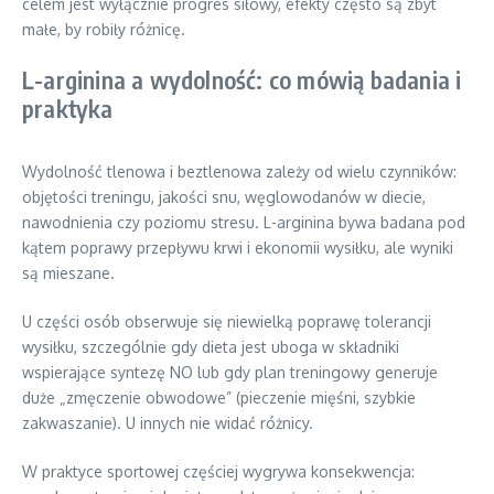
celem jest wyłącznie progres siłowy, efekty często są zbyt
małe, by robiły różnicę.
L-arginina a wydolność: co mówią badania i
praktyka
Wydolność tlenowa i beztlenowa zależy od wielu czynników:
objętości treningu, jakości snu, węglowodanów w diecie,
nawodnienia czy poziomu stresu. L-arginina bywa badana pod
kątem poprawy przepływu krwi i ekonomii wysiłku, ale wyniki
są mieszane.
U części osób obserwuje się niewielką poprawę tolerancji
wysiłku, szczególnie gdy dieta jest uboga w składniki
wspierające syntezę NO lub gdy plan treningowy generuje
duże „zmęczenie obwodowe” (pieczenie mięśni, szybkie
zakwaszanie). U innych nie widać różnicy.
W praktyce sportowej częściej wygrywa konsekwencja: