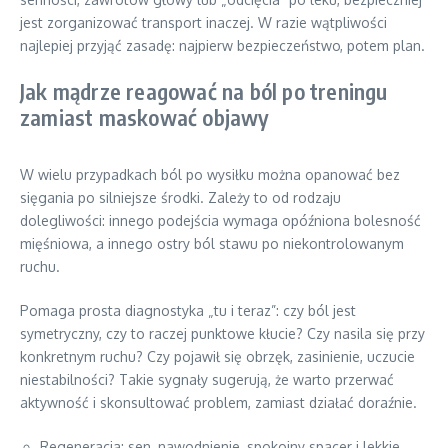
jest zorganizować transport inaczej. W razie wątpliwości
najlepiej przyjąć zasadę: najpierw bezpieczeństwo, potem plan.
Jak mądrze reagować na ból po treningu
zamiast maskować objawy
W wielu przypadkach ból po wysiłku można opanować bez
sięgania po silniejsze środki. Zależy to od rodzaju
dolegliwości: innego podejścia wymaga opóźniona bolesność
mięśniowa, a innego ostry ból stawu po niekontrolowanym
ruchu.
Pomaga prosta diagnostyka „tu i teraz”: czy ból jest
symetryczny, czy to raczej punktowe kłucie? Czy nasila się przy
konkretnym ruchu? Czy pojawił się obrzęk, zasinienie, uczucie
niestabilności? Takie sygnały sugerują, że warto przerwać
aktywność i skonsultować problem, zamiast działać doraźnie.
Regeneracja: sen, nawodnienie, spokojny spacer i lekkie