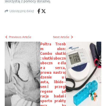
skorzystaj z pomocy doraźnej.
Udostę;pnij dalej!
Previous Article
Next Article
Poltra
Trenb
m
olon:
Combo
skutki
: skutki
uboczn
uboczn
e dla
e a
serca,
prowa
nastroj
dzenie
u i
auta,
libido –
sen i
przegl
regene
ąd
racja
badań i
sporto
prakty
wca
ka