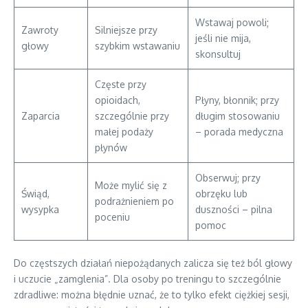
Wstawaj powoli;
Zawroty
Silniejsze przy
jeśli nie mija,
głowy
szybkim wstawaniu
skonsultuj
Częste przy
opioidach,
Płyny, błonnik; przy
Zaparcia
szczególnie przy
długim stosowaniu
małej podaży
– porada medyczna
płynów
Obserwuj; przy
Może mylić się z
Świąd,
obrzęku lub
podrażnieniem po
wysypka
duszności – pilna
poceniu
pomoc
Do częstszych działań niepożądanych zalicza się też ból głowy
i uczucie „zamglenia”. Dla osoby po treningu to szczególnie
zdradliwe: można błędnie uznać, że to tylko efekt ciężkiej sesji,