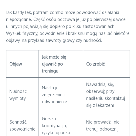
Jak każdy lek, poltram combo może powodować działania
niepożądane. Część osób odczuwa je już po pierwszej dawce,
u innych pojawiają się dopiero po kilku zastosowaniach.
Wysiłek fizyczny, odwodnienie i brak snu mogą nasilać niektóre
objawy, na przykład zawroty głowy czy nudności.
Jak może się
Objaw
ujawnić po
Co zrobić
treningu
Nawadniaj się,
Nasila je
Nudności,
obserwuj; przy
zmęczenie i
wymioty
nasileniu skontaktuj
odwodnienie
się z lekarzem
Gorsza
Senność,
Nie prowadź i nie
koordynacja,
spowolnienie
trenuj; odpocznij
ryzyko upadku