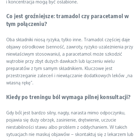
i koncentracja mogą być osłabione.
Co jest groźniejsze: tramadol czy paracetamol w
tym połączeniu?
Oba składniki niosą ryzyka, tylko inne. Tramadol częściej daje
objawy ośrodkowe (senność, zawroty, ryzyko uzależnienia przy
niewłaściwym stosowaniu), a paracetamol może szkodzić
wątrobie przy zbyt dużych dawkach lub łączeniu wielu
preparatów z tym samym składnikiem. Kluczowe jest
przestrzeganie zaleceń i niewłączanie dodatkowych leków „na
własną rękę”.
Kiedy po treningu ból wymaga pilnej konsultacji?
Gdy ból jest bardzo silny, nagły, narasta mimo odpoczynku,
pojawia się duży obrzęk, zasinienie, drętwienie, uczucie
niestabilności stawu albo problem z oddychaniem. W takich
sytuacjach nie maskuj objawów – skontaktuj się z lekarzem lub