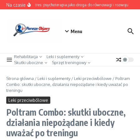
Przejdź do treści
Na czasie
Pokonaj stres: psychoterapia jako droga do równowagi i rozwoju
Mroc
Menu
Rehabilitacja
Leki i suplementy
Skutki uboczne
Sprzęt treningowy
Strona główna
/
Leki i suplementy
/
Leki przeciwbólowe
/
Poltram
Combo: skutki uboczne, działania niepożądane i kiedy uważać po
treningu
Leki przeciwbólowe
Poltram Combo: skutki uboczne,
działania niepożądane i kiedy
uważać po treningu