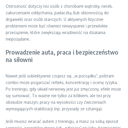
Ostrożność dotyczy też osób z chorobami wątroby, nerek,
zaburzeniami oddychania, padaczką (lub skłonnością do
drgawek) oraz osób starszych. U aktywnych fizycznie
problemem może być również niewyspanie i przewlekłe
przeciążenie, które zwiększają wrażliwość na działania
niepożądane.
Prowadzenie auta, praca i bezpieczeństwo
na siłowni
Nawet jeśli subiektywnie czujesz się „w porządku”, poltram
combo może pogarszać refleks, koncentrację i ocenę ryzyka.
Po treningu, gdy układ nerwowy jest już zmęczony, efekt może
się sumować. To ważne nie tylko za kółkiem, ale też przy
obsłudze maszyn, pracy na wysokości czy ćwiczeniach
wymagających stabilizacji (np. przysiady ze sztangą).
Jeśli musisz wracać autem z treningu, a masz za sobą epizod
senności, zawrotów głowy lub „odcięcia” po leku, bezpieczniej