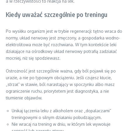
a w rzeczywistości to reakcja na lek.
Kiedy uważać szczególnie po treningu
Po wysiłku organizm jest w trybie regeneracji: tętno wraca do
normy, układ nerwowy jest zmęczony, a gospodarka wodno-
elektrolitowa może być rozchwiana. W tym kontekście leki
działające na ośrodkowy układ nerwowy potrafią zadziałać
mocniej, niż się spodziewasz.
Ostrożność jest szczególnie ważna, gdy ból pojawił się po
urazie, a nie po typowym obciążeniu. Jeśli czujesz kłucie,
„strzał” w stawie, ból narastający w spoczynku albo masz
ograniczenie ruchu, priorytetem jest diagnostyka, a nie
tłumienie objawów.
Unikaj łączenia leku z alkoholem oraz „dopalaczami”
treningowymi o silnym działaniu pobudzającym.
Nie wracaj na trening w dniu, w którym lek wywołuje
senność lub zawroty głowy.