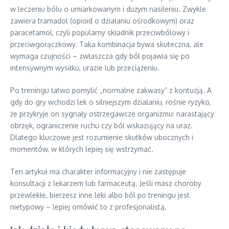
w leczeniu bólu o umiarkowanym i dużym nasileniu. Zwykle
zawiera tramadol (opioid o działaniu ośrodkowym) oraz
paracetamol, czyli popularny składnik przeciwbólowy i
przeciwgorączkowy. Taka kombinacja bywa skuteczna, ale
wymaga czujności – zwłaszcza gdy ból pojawia się po
intensywnym wysiłku, urazie lub przeciążeniu.
Po treningu łatwo pomylić „normalne zakwasy” z kontuzją. A
gdy do gry wchodzi lek o silniejszym działaniu, rośnie ryzyko,
że przykryje on sygnały ostrzegawcze organizmu: narastający
obrzęk, ograniczenie ruchu czy ból wskazujący na uraz.
Dlatego kluczowe jest rozumienie skutków ubocznych i
momentów, w których lepiej się wstrzymać.
Ten artykuł ma charakter informacyjny i nie zastępuje
konsultacji z lekarzem lub farmaceutą. Jeśli masz choroby
przewlekłe, bierzesz inne leki albo ból po treningu jest
nietypowy – lepiej omówić to z profesjonalistą.