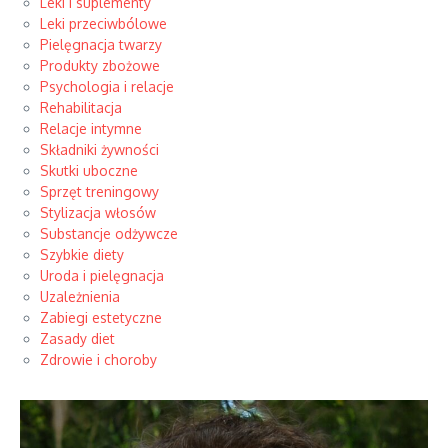
Leki i suplementy
Leki przeciwbólowe
Pielęgnacja twarzy
Produkty zbożowe
Psychologia i relacje
Rehabilitacja
Relacje intymne
Składniki żywności
Skutki uboczne
Sprzęt treningowy
Stylizacja włosów
Substancje odżywcze
Szybkie diety
Uroda i pielęgnacja
Uzależnienia
Zabiegi estetyczne
Zasady diet
Zdrowie i choroby