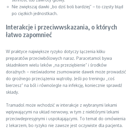
Nie zwiększaj dawki „bo dziś boli bardziej” – to częsty błąd
po ciężkich jednostkach.
Interakcje i przeciwwskazania, o których
łatwo zapomnieć
W praktyce największe ryzyko dotyczy łączenia kilku
preparatów przeciwbólowych naraz. Paracetamol bywa
składnikiem wielu leków „na przeziębienie” i środków
doraźnych – nieświadome zsumowanie dawek może prowadzić
do groźnego przeciążenia wątroby. Jeśli po treningu „coś
bierzesz” na ból i równolegle na infekcję, koniecznie sprawdź
składy.
Tramadol może wchodzić w interakcje z wybranymi lekami
wpływającymi na układ nerwowy, w tym z niektórymi lekami
przeciwdepresyjnymi i uspokajającymi. To temat do omówienia
z lekarzem, bo ryzyko nie zawsze jest oczywiste dla pacjenta.